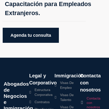
Capacitación para Empleados
Extranjeros.
Agenda tu consulta
Legal y
Immigración
Contacta
Corporativo
con
Visas De
Abogados
Empleo
de
nosotros
Estructura
Corporativa
Visas De
Negocios
Contacta
Talento
e
Contratos
con
Visas De
nosotros
Inmigración