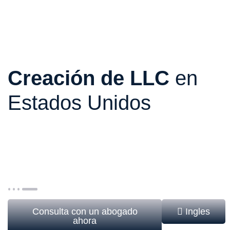
Creación de LLC
en
Estados Unidos
Opera e invierte en Estados Unidos con una
estructura legal sólida desde el primer día. Una
solución diseñada para no residentes que buscan
proteger su patrimonio y desarrollar negocios en
EE. UU. de forma legal y eficiente.
Consulta con un abogado
Ingles
ahora