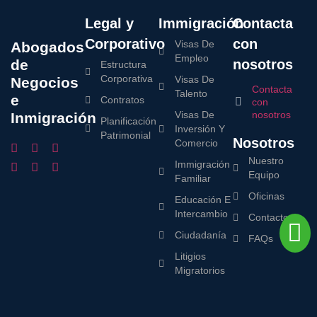
Legal y
Immigración
Contacta
Corporativo
con
Visas De
Abogados
Empleo
de
nosotros
Estructura
Corporativa
Visas De
Negocios
Contacta
Talento
e
Contratos
con
Visas De
nosotros
Inmigración
Planificación
Inversión Y
Patrimonial
Nosotros
Comercio
Nuestro
Immigración
Equipo
Familiar
Oficinas
Educación E
Intercambio
Contacto
Ciudadanía
FAQs
Litigios
Migratorios